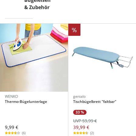
Bügeleisen
& Zubehör
%
WENKO
genialo
Thermo-Bügelunterlage
Tischbügelbrett "faltbar"
33 %
UVP 59,99 €
9,99 €
39,99 €
(6)
(2)