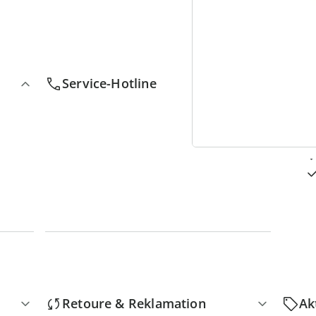
4
D
Service-Hotline
Retoure & Reklamation
Ak