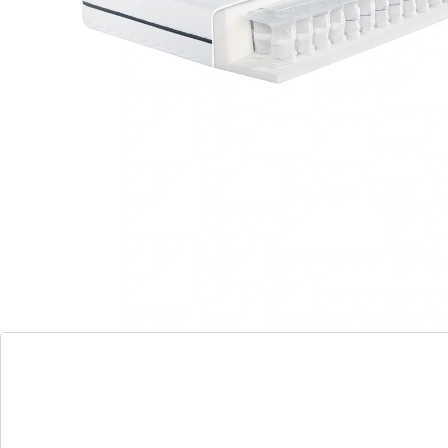
114 PAYBACK °Punkte
sammeln
Megamax Komfort T - Bewährt-flexibler
Liegekomfort und angenehmes Schlafklima!
Bewährt-flexibler Liegekomfort und
angenehmes Schlafklima.
Klassisches Federungssystem für lange
Haltbarkeit.
Sehr gute Durchlüftung und idealer
Temperaturausgleich.
Hochwertige Materialien für Qualitäts-
Matratze in Deutschland produziert.
Flexibler Kern mit luftdurchlässigen
Tonnentaschenfedern und