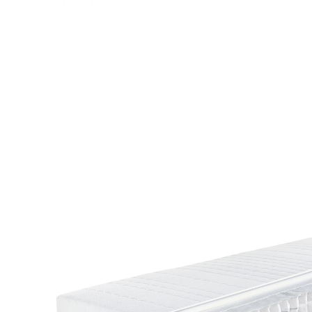
UVP 369,00 €
ab
229,00 €
inkl. MwSt. und zzgl.
Versandkosten
Variante
H3
Maße
In den Warenkorb
Lieferbar - in 4-5 Werktagen bei Ihnen