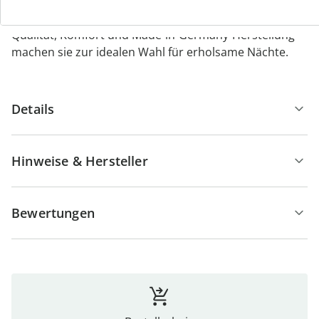
Hautfreundlichkeit und einfachem Waschen des
Bezugs garantiert sie ein angenehmes Schlafklima.
Qualität, Komfort und Made-in-Germany-Herstellung
machen sie zur idealen Wahl für erholsame Nächte.
Details
Hinweise & Hersteller
Bewertungen