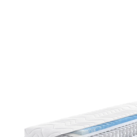
UVP 399,00 €
ab
249,00 €
inkl. MwSt. und zzgl.
Versandkosten
Variante
H2
Maße
In den Warenkorb
Lieferbar - in 4-5 Werktagen bei Ihnen