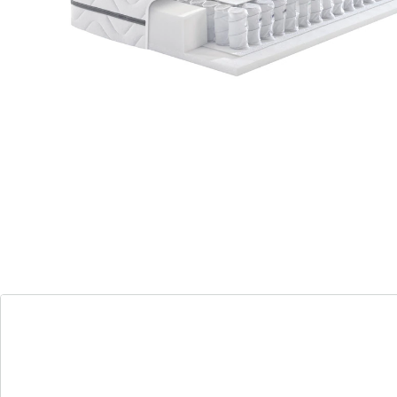
124 PAYBACK °Punkte
sammeln
Megamax Premium Top T Matratze - Super Luxus
und Komfort
Individueller Liegekomfort - wählen Sie
zwischen weicher oder festerer
Unterstützung.
Komforthöhe mit exzellenter
Schulterentlastung für Ihren besten
Schlaf.
Qualität und Komfort - ausgewählte
Materialien für höchsten Schlafkomfort,
Made in Germany.
Vielseitige Schlafpositionen - geeignet für