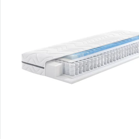
Rücken-, Seiten- und Bauchlage.
Anpassungsfähigkeit - drehen Sie die
Matratze für den gewünschten
Liegekomfort um.
Optimale Durchlüftung und
Temperaturausgleich für ein angenehmes
Schlafklima.
Hautfreundlicher Doppeljersey-Bezug,
waschbar und trocknergeeignet für
Hygiene und Pflege.
Die Megamax Premium Top T Matratze bietet
individuellen Liegekomfort mit der Wahl zwischen
weicher oder festerer Unterstützung. Mit Komforthöhe
und exzellenter Schulterentlastung bietet sie höchsten
Schlafkomfort. Die Matratze passt sich Ihren
Bedürfnissen an und ist für verschiedene
Schlafpositionen geeignet. Mit optimaler Durchlüftung,