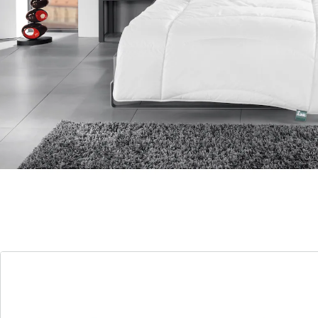
traumhafter Schlafkomfort auf Spitzenniveau
Der geschmeidige Bezug gewährleistet eine gute
Luftzirkulation. Zusätzlich sorgt die bauschige und
wärmeregulierende Markenhohlfaser Dacron®
Quallofil® PREMIUM für ein angenehm trockenes
Schlafklima.
Es besteht aus zwei einzelnen Steppbetten: einem
dünneren Leicht- und einem Steppbett. Diese können
separat oder, meist mit Druckknöpfen miteinander
verbunden, kombiniert verwendet werden. Die flexible
Anpassung ermöglicht ein individuelles Eingehen auf
Ihr Wärmebedürfnis das ganze Jahr über.
Details