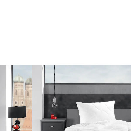
179,00 €
inkl. MwSt. und zzgl.
Versandkosten
Variante
155x220 cm
In den Warenkorb
Nur noch wenige Artikel verfügbar
Lieferbar - in 4-5 Werktagen bei Ihnen
89 PAYBACK °Punkte
sammeln