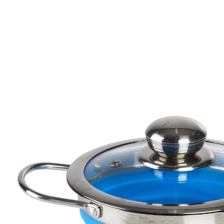
14,49 €
inkl. MwSt. und zzgl.
Versandkosten
Variante
Ø 16 cm, 1 l
In den Warenkorb
Sofort lieferbar - in 2-3 Werktagen bei Ihnen
7 PAYBACK °Punkte
sammeln
“
Die Töpfe sind stabil und haben eine sehr
gute Qualität.