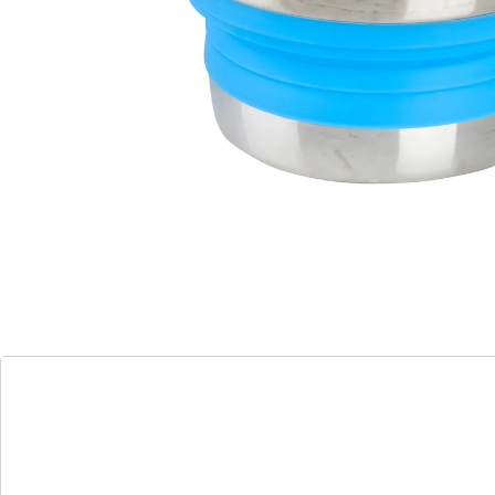
”
Sylvia
Diese Töpfe sind Meister der Faltkunst!
ideal für kleine Küchen oder fürs Camping
platzsparend zusammenfaltbar
Der Platzspar-Topf ist die ideale Lösung für kleine
Küchen oder Campingtrips. Dank der innovativen
Wände aus Silikon lässt sich der Topf nach dem
Kochen einfach zusammenfalten und platzsparend
verstauen. Ob zu Hause oder unterwegs – dieser Topf
bietet volle Funktionalität bei minimalem Platzbedarf.
Leicht, robust und vielseitig einsetzbar, ist er perfekt
für alle, die Wert auf Effizienz und Ordnung legen.
Genießen Sie mehr Stauraum ohne Kompromisse bei
der Kochqualität!