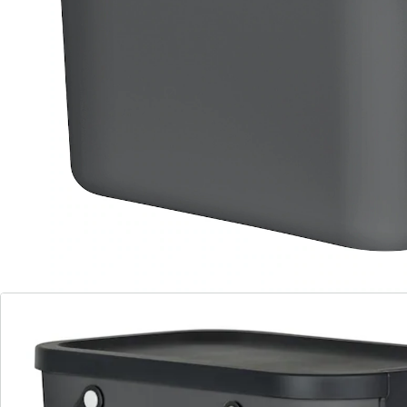
stapelbar
bequemen Griffe
einfache Reinigung
Mit ALBULA bringen wir Recycling auf das nächste
Level. Dank der schönen und frischen Farben und der
perfekt durchdachten Form, können die Eimer in der
Küche genutzt werden, wo der meiste Abfall produziert
wird. Aufgrund der Modularität und der Stapelbarkeit
können mehrere Eimer aufeinander gestellt und dank
der frontalen Klappe trotzdem ohne Probleme
geöffnet werden. Die bequemen Griffe erlauben ein
einfaches Tragen, so dass man die Eimer direkt zur
Recyclingstation mitnehmen kann. Anschließend
können die Eimer ganz einfach gereinigt werden. Sechs
verschiedene Aufkleber für die Vorderseite des Deckels
helfen bei der Abfalltrennung.