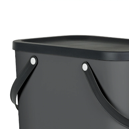
UVP 22,99 €
19,99 €
inkl. MwSt. und zzgl.
Versandkosten
Variante
anthrazit
In den Warenkorb
Sofort lieferbar - in 2-3 Werktagen bei Ihnen
9 PAYBACK °Punkte
sammeln