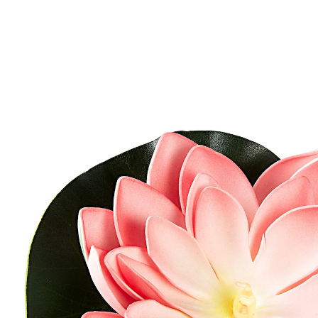
12,99 €
inkl. MwSt. und zzgl.
Versandkosten
Variante
rosa
9,99 €
nur
ab
2
Stück
1
In den Warenkorb
Sofort lieferbar - in 2-3 Werktagen bei Ihnen