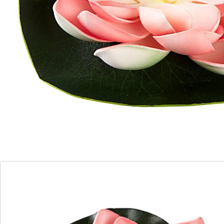
6 PAYBACK °Punkte
sammeln
Verwandeln Sie Ihren Teich in ein zauberhaftes
Blumenparadies!
Faszinierendes Leuchten im Dunkeln
Solarbetrieben mit warmweißem Licht
Die Solar-Seerose ist ein einzigartiges Produkt, das
Ihren Teich in ein wunderschönes Blumenparadies
verwandelt. Sobald die Dämmerung hereinbricht,
erstrahlt sie in faszinierendem Licht, das eine
bezaubernde Atmosphäre schafft. Durch die Nutzung
von Solar und der eingebauten LED-Beleuchtung
erzeugt die Seerose ein warmweißes Licht, das Ihren
Teich in ein magisches Glühen taucht.
Batteriehinweis:
Batterien sind im Lieferumfang enthalten. (AAA Micro x