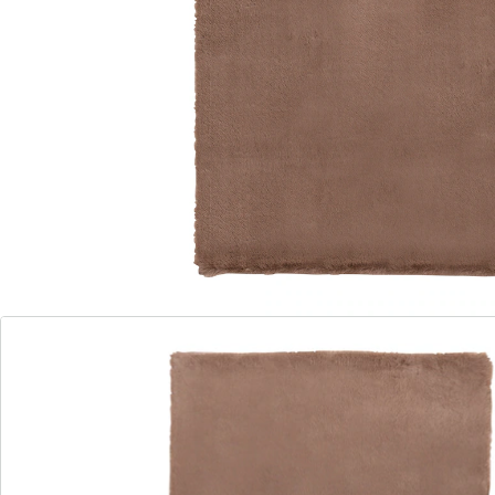
Flauschig-weicher Fußschmeichler!
besonders weich und flauschig
mit rutschhemmender Unterseite
Hier liegt Ihnen feinste Teppichqualität zu Füßen. Der
extraweiche Flor ist besonders dicht gewebt und sieht
dementsprechend wertig aus. Der warme Farbton
passt exzellent zu vielen Einrichtungsstilen. Auf diesem
kuscheligen Kunstfell-Teppich gehen Sie stets wie auf
Wolken!
Details
Hinweise & Hersteller