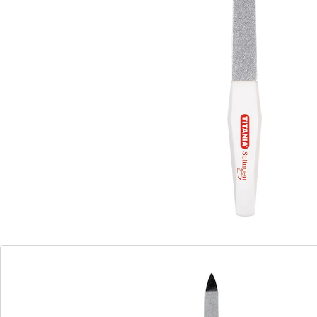
eine feine und eine grobe Seite
wählen Sie die passende Größe für Sie
integrierter Hautschieber im Kunststoff-
Griff
Die elastischen, verchromten Solinger Federstahl-
Saphir-Feilen sind mit feinem Mikro-Saphirstaub
belegt. Integrierter Hautschieber im Kunststoff-Griff.
Einzeln auf Funktion geprüfte Qualitätsprodukte.
Details
Hinweise & Hersteller
Bewertungen