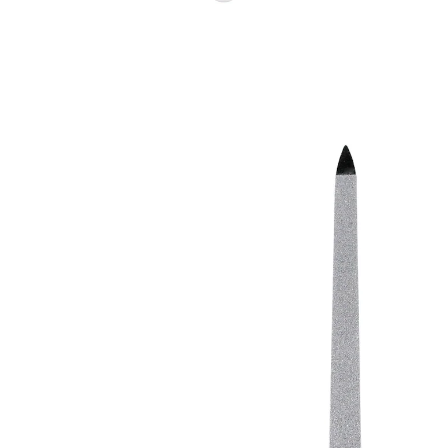
4,99 €
inkl. MwSt. und zzgl.
Versandkosten
Variante
19 cm
In den Warenkorb
Sofort lieferbar - in 2-3 Werktagen bei Ihnen
2 PAYBACK °Punkte
sammeln
Für starke, gesunde Nägel!