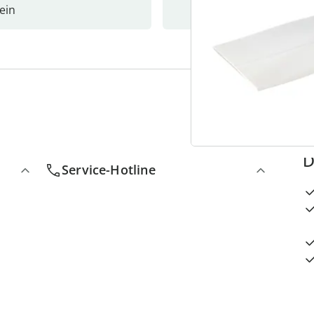
ein
Newslet
4
D
Service-Hotline