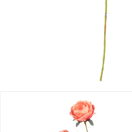
1 PAYBACK °Punkte
sammeln
in 3 harmonischen Farben – ideal zum
Kombinieren
flexibel biegbar – perfekt für kreative
Arrangements
üppige, täuschend echte Blütenköpfe
Wildrosen, die in voller Blüte stehen! Dank flexiblem
Stiel lassen sie sich mühelos arrangieren und bringen
romantisches Flair in jedes Zuhause.
Details