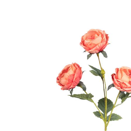
UVP 4,99 €
2,99 €
inkl. MwSt. und zzgl.
Versandkosten
Variante
koralle
1,79 €
nur
ab
2
Stück
1
In den Warenkorb
Sofort lieferbar - in 2-3 Werktagen bei Ihnen