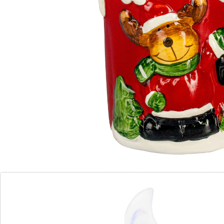
1 PAYBACK °Punkte
sammeln
Leuchtende Weihnachtsfreude ohne Brandgefahr!
Keine Wachsflecken oder Rauch
Auch geeignet für Adventskränze
Mit diesem leuchtenden Weihnachtsgruß verbreiten
Sie helle Freude ohne Brandgefahr: Ob daheim oder
als Geschenk – die 2 fröhlichen Gesellen auf den LED-
Kerzen sorgen für ein herzliches Ambiente! Tipp: Auch
als Adventskranz-Kerzen eine süße Idee.
Batteriehinweis:
Batterien sind im Lieferumfang enthalten. (button cell -
LR44 x 2)