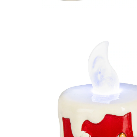
UVP 5,99 €
2,89 €
inkl. MwSt. und zzgl.
Versandkosten
Variante
Rentier
2,69 €
nur
ab
2
Stück
1
In den Warenkorb
Sofort lieferbar - in 2-3 Werktagen bei Ihnen