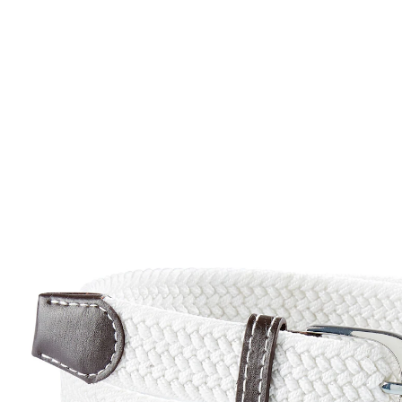
9,99 €
inkl. MwSt. und zzgl.
Versandkosten
Variante
weiß
In den Warenkorb
Sofort lieferbar - in 2-3 Werktagen bei Ihnen
4 PAYBACK °Punkte
sammeln