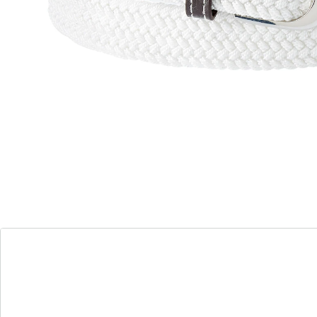
Geht bei jeder Größe flexibel mit!
Dieser Gürtel macht Schluss mit Zwicken und Kneifen
am Bund! Zum einen lässt er sich in der Weite flexibel
dehnen, zum anderen können Sie ihn dank seiner
Webart individuell einstellen, ohne extra Löcher
einzustechen. Der passt garantiert – immer!
elastisches Material – super bequem
Material:
Schnalle: Metall
Gürtel: 70 % Polypropylen, 30 % Elasthan
Details
Hinweise & Hersteller