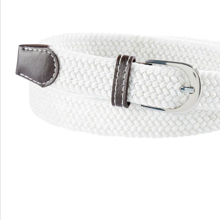
Bewertungen
wedolina – Unsere neue Modemarke
Ob elegante Basics oder trendige Highlights:
wedolina steht für modische Vielfalt, bequeme
Schnitte und ein faires Preis-Leistungs-Verhältnis.