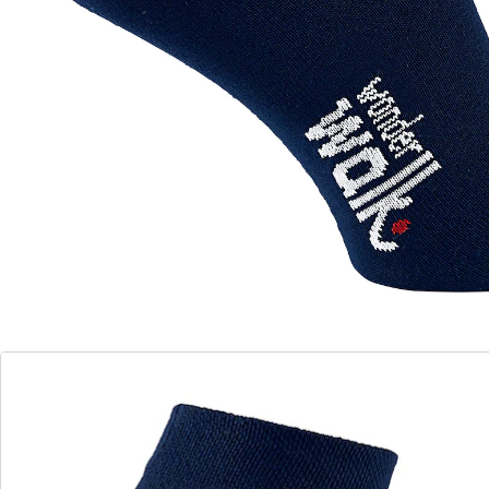
Bei Verfügbarkeit erinnern
Derzeit nicht lieferbar
2 PAYBACK °Punkte
sammeln
Kurz & komfortabel!
schneidet nicht ein
Den Komfort dieser Kurzschaftsocken werden nicht
nur Diabetiker zu schätzen wissen. Dank weichem
Komfortbund schneiden sie nicht ein und sitzen
trotzdem bequem und rutschfest. Mit hohem
Baumwollanteil.