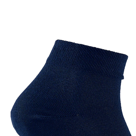
9,49 €
5,99 €
inkl. MwSt. und zzgl.
Versandkosten
Variante
marine
+ 1
Größe
4,99 €
nur
ab
2
Stück
1