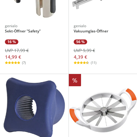
genialo
genialo
Sekt-Öffner "Safety"
Vakuumglas-Öffner
16 %
56 %
UVP 17,99 €
UVP 9,99 €
14,99 €
4,39 €
(7)
(11)
%