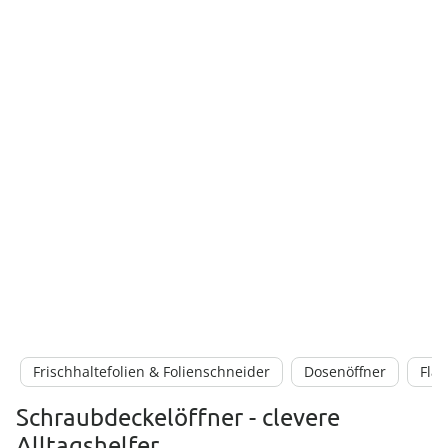
Frischhaltefolien & Folienschneider
Dosenöffner
Fla
Schraubdeckelöffner - clevere
Alltagshelfer