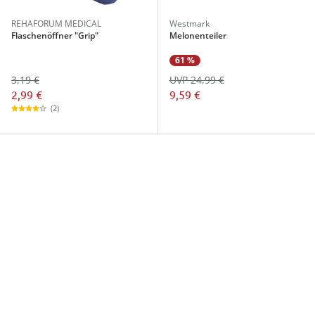
REHAFORUM MEDICAL
Westmark
Flaschenöffner "Grip"
Melonenteiler
61 %
3,19 €
UVP 24,99 €
2,99 €
9,59 €
(2)