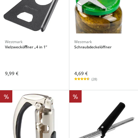
Westmark
Westmark
Vielzwecköﬀner „4 in 1“
Schraubdeckelöffner
4,69 €
9,99 €
(28)
%
%