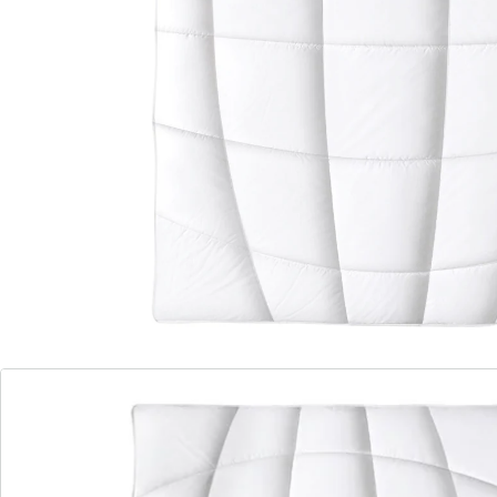
in 3 Größen erhältlich
Wunderbar geschmeidiges Steppbett, dessen Füllung
aus einer hochbauschigen und sehr softigen Hohlfaser
besteht. Zusätzlich kann der Bezug aus
Baumwolle/TENCEL® entstehende Feuchtigkeit
schnellstmöglich nach außen ableiten. Hier können Sie
ein Schlafgefühl der Extraklasse erleben!
Details
Hinweise & Hersteller
Bewertungen