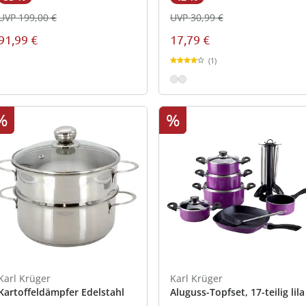
UVP 199,00 €
UVP 30,99 €
91,99 €
17,79 €
(1)
%
%
Karl Krüger
Karl Krüger
Kartoffeldämpfer Edelstahl
Aluguss-Topfset, 17-teilig lila