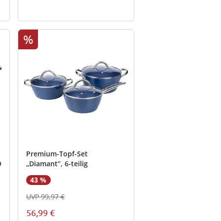
%
Premium-Topf-Set
O
„Diamant“, 6-teilig
43 %
UVP 99,97 €
56,99 €