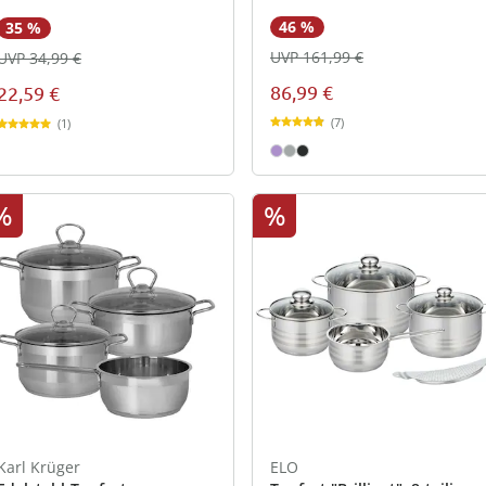
46 %
35 %
UVP 161,99 €
UVP 34,99 €
86,99 €
22,59 €
(7)
(1)
%
%
Karl Krüger
ELO