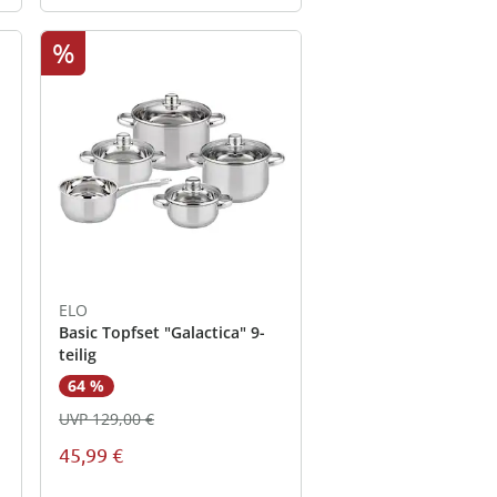
%
ELO
Basic Topfset "Galactica" 9-
teilig
64 %
UVP 129,00 €
45,99 €