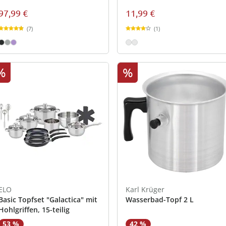
97,99 €
11,99 €
(7)
(1)
%
%
ELO
Karl Krüger
Basic Topfset "Galactica" mit
Wasserbad-Topf 2 L
Hohlgriffen, 15-teilig
53 %
42 %