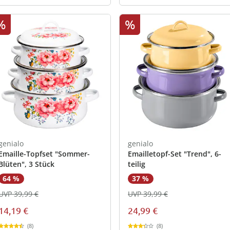
%
%
genialo
genialo
Emaille-Topfset "Sommer-
Emailletopf-Set "Trend", 6-
Blüten", 3 Stück
teilig
64 %
37 %
UVP 39,99 €
UVP 39,99 €
14,19 €
24,99 €
(8)
(8)