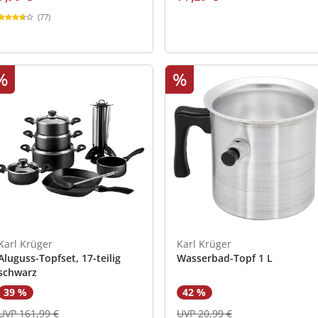
(77)
%
%
Karl Krüger
Karl Krüger
Aluguss-Topfset, 17-teilig
Wasserbad-Topf 1 L
schwarz
39 %
42 %
UVP 161,99 €
UVP 20,99 €