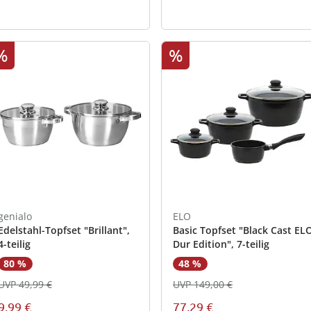
%
%
genialo
ELO
Edelstahl-Topfset "Brillant",
Basic Topfset "Black Cast EL
4-teilig
Dur Edition", 7-teilig
80 %
48 %
UVP 49,99 €
UVP 149,00 €
9,99 €
77,29 €