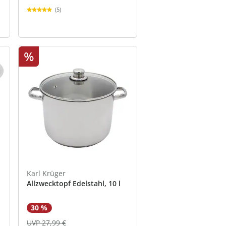
(5)
%
Karl Krüger
Allzwecktopf Edelstahl, 10 l
30 %
UVP 27,99 €