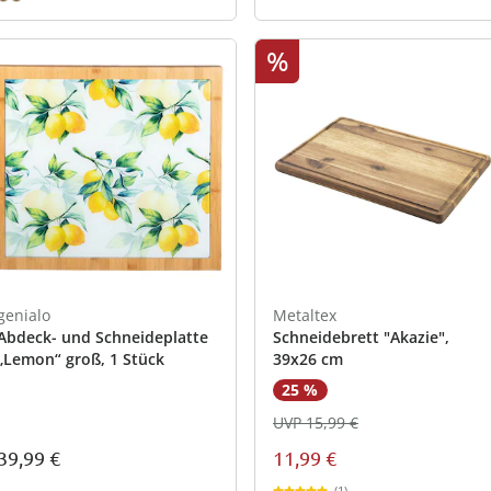
%
genialo
Metaltex
Abdeck- und Schneideplatte
Schneidebrett "Akazie",
„Lemon“ groß, 1 Stück
39x26 cm
25 %
UVP 15,99 €
39,99 €
11,99 €
(1)