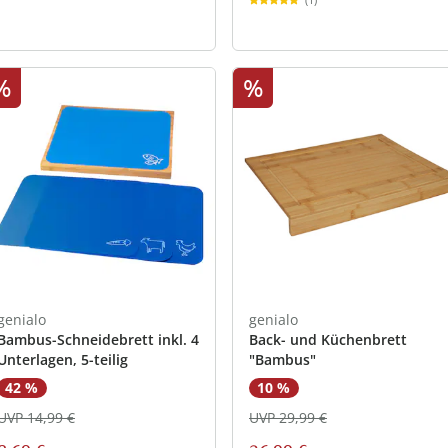
%
%
genialo
genialo
Bambus-Schneidebrett inkl. 4
Back- und Küchenbrett
Unterlagen, 5-teilig
"Bambus"
42 %
10 %
UVP 14,99 €
UVP 29,99 €