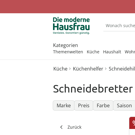
Kategorien
Themenwelten
Küche
Haushalt
Woh
Küche
Küchenhelfer
Schneidehi
Entdecken Sie unsere Kategorien
Entdecken Sie unsere Kategorien
Entdecken Sie unsere Kategorien
Entdecken Sie unsere Kategorien
Entdecken Sie unsere Kategorien
Entdecken Sie unsere Kategorien
Entdecken Sie unsere Kategorien
Entdecken Sie unsere Kategorien
Schneidebretter
Backbleche
Mülleimer
Aufbewahr
Gartenfigu
Geldbörse
Anzieh- & G
Sportbekleidung &
Backutensilien
Aufbewahren &
Aufbewahren &
Gartendekoration
Damenaccessoires
Alltagshelfer
Basteln & Handarbeit
Fitnessgeräte
Ordnungshelfer
Ordnungshelfer
Backforme
Aufbewahr
Garderobe
Gartenstec
Gürtel
Bade- & Toi
Besteck
Gartenmöbel &
Damenbekleidung
Erotikartikel
Freizeitartikel
Marke
Preis
Farbe
Saison
Die perfekte Grillsaison
Autozubehör
Badzubehör
Zubehör
Backmatten
Kleiderbüg
Kleiderbüg
Lichterkett
Mützen & 
Beistelltisc
Geschirr
Damenschuhe
Fitnessgeräte
Geschenke für Frauen
Gartenparty
Bügelzubehör
Beleuchtung & Lampen
Geniale Gartenhelfer
Backzubeh
Ordnungshe
Ordnungshe
Solarleuch
Regenschi
Bett-Aufste
Zurück
Kochgeschirr
Damenunterwäsche
Gesundheitsartikel
Geschenke für Kinder
Gartenmöbel Sets &
Heimwerken
Büro
Grabschmuck