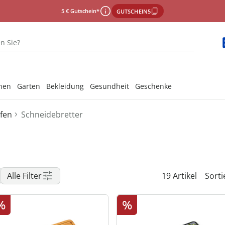
5 € Gutschein*
GUTSCHEIN5
nen
Garten
Bekleidung
Gesundheit
Geschenke
lfen
Schneidebretter
‎ Unsere Marken
‎ Unsere Marken
‎ Unsere Marken
‎ Unsere Marken
‎ Unsere Marken
‎ Unsere Marken
‎ Unsere Marken
‎Lassen Sie
‎Lassen Sie
‎Lassen Sie
‎Lassen Sie
‎Lassen Sie
‎Lassen Sie
‎Lassen Sie
 & Grillkörbe
ungsboxen
ren
n
reifhilfen
n
ungsboxen
n & Haken
ker
lettenhilfen
Alle Filter
19 Artikel
Sorti
 & Dauerbackfolien
el
el
en
Hüte
he mit Rollen
%
%
ör
lfer
lfer
ten
rme
hhilfen