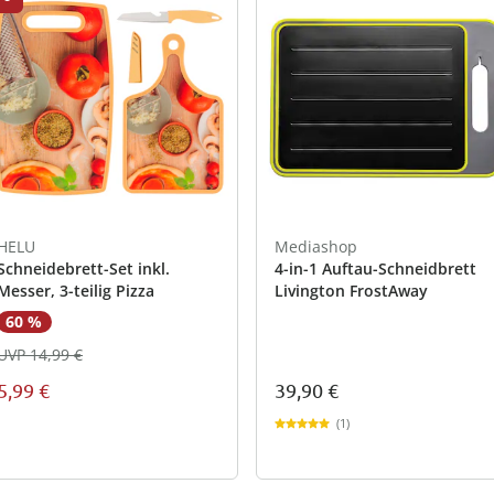
HELU
Mediashop
Schneidebrett-Set inkl.
4-in-1 Auftau-Schneidbrett
Messer, 3-teilig Pizza
Livington FrostAway
60 %
UVP 14,99 €
5,99 €
39,90 €
(1)