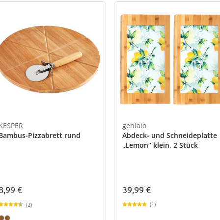
KESPER
genialo
Bambus-Pizzabrett rund
Abdeck- und Schneideplatte
„Lemon“ klein, 2 Stück
39,99 €
8,99 €
(1)
(2)